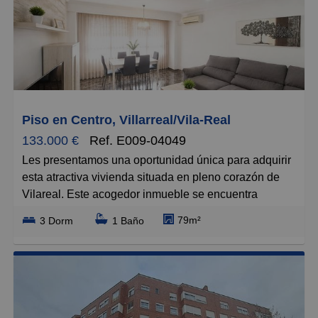
Piso en Centro, Villarreal/Vila-Real
133.000 €
Ref. E009-04049
Les presentamos una oportunidad única para adquirir
esta atractiva vivienda situada en pleno corazón de
Vilareal. Este acogedor inmueble se encuentra
ubicado en un edificio con solo dos vecinos, lo que
79m²
3 Dorm
1 Baño
garantiza tranquilidad y privacidad. La propiedad está
ubicada en la segunda planta, ofreciendo acceso a
una encantadora terraza privada ideal para disfrutar
del aire libre. Consta de tres dormitorios bien
iluminados, dos de ellos dobles, perfectos para
familias o visitas ocasionales. Además, dispone de