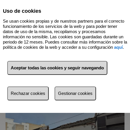
Select Language
▼
Uso de cookies
960918960
Se usan cookies propias y de nuestros partners para el correcto
funcionamiento de los servicios de la web y para poder tener
datos de uso de la misma, recopilamos y procesamos
información no sensible. Las cookies son guardadas durante un
8
Inmuebles
Villarreal/Vila/Real
periodo de 12 meses. Puedes consultar más información sobre la
(Castellón)
política de cookies de la web y acceder a su configuración
aquí
.
Lista
Mapa
Filtros
Aceptar todas las cookies y seguir navegando
más reciente
más reciente
Rechazar cookies
Gestionar cookies
Menos reciente
Baratos
Caros