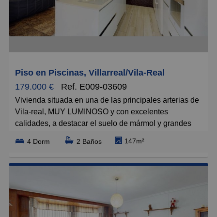
y registro de la propiedad, que se concretarán según
su arancel profesional; los impuestos aplicables, a
determinar según su normativa específica; los gastos
de financiación, en su caso; ni los gastos de agencia
inmobiliaria en las condiciones que se pacten con
ésta.
Piso en Piscinas, Villarreal/Vila-Real
179.000 €
Ref. E009-03609
Vivienda situada en una de las principales arterias de
Vila-real, MUY LUMINOSO y con excelentes
calidades, a destacar el suelo de mármol y grandes
ventanales. La vivienda dispone de un amplio salón
147m²
4 Dorm
2 Baños
comedor con chimenea en el cual se encuentra
integrada la cocina muy moderna y funcional. Dispone
de cuatro habitaciones cada una con su armario
empotrado y la de matrimonio con vestidor propio, así
como dos amplios baños cada uno con su ducha y
doble seno. Una vivienda funcional, luminosa y para
poder entrar a vivir con todas las comodidades. Mejor