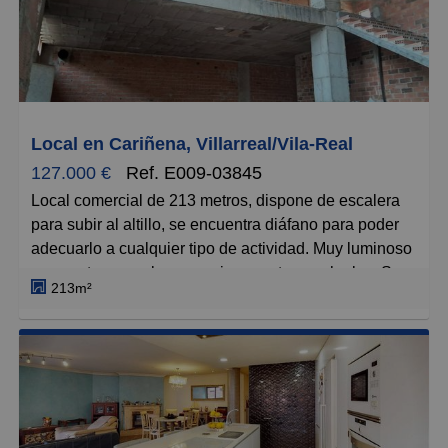
y registro de la propiedad, que se concretarán según
su arancel profesional; los impuestos aplicables, a
determinar según su normativa específica; los gastos
de financiación, en su caso; ni los gastos de agencia
inmobiliaria en las condiciones que se pacten con
ésta.
Local en Cariñena, Villarreal/Vila-Real
127.000 €
Ref. E009-03845
Local comercial de 213 metros, dispone de escalera
para subir al altillo, se encuentra diáfano para poder
adecuarlo a cualquier tipo de actividad. Muy luminoso
con ventanas y al ser esquinero entra mucha luz. Se
213m²
encuentra ubicado en una de las zonas de Vila-real
con mayor actividad profesional, al lado de Carrefour y
con buena salida a la N-340 y CV-10. Además, incluye
dos plazas de garaje privadas, lo que ofrece gran
comodidad y seguridad para el estacionamiento de
sus vehículos. Esta rodeado de zonas verdes. Mejor
visitar! El precio no incluye gastos de notaría, gestoría