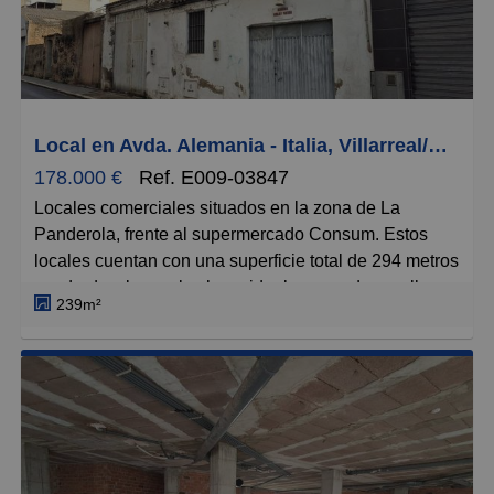
Pequeños
Grandes
Local en Avda. Alemania - Italia, Villarreal/Vila-Real
178.000 €
Ref. E009-03847
Locales comerciales situados en la zona de La
Panderola, frente al supermercado Consum. Estos
locales cuentan con una superficie total de 294 metros
cuadrados, lo que los hace ideales para desarrollar
239m²
cualquier tipo de actividad comercial o incluso como
una posible inversión para la construcción de
viviendas. Están ubicados a tan solo 400 metros del
centro, lo que les otorga una excelente visibilidad y
accesibilidad. Además, se encuentran cerca de todo
tipo de servicios como colegios, supermercados y
más, lo que aumenta su atractivo tanto para negocios