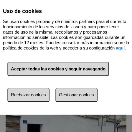
Select Language
▼
Uso de cookies
960918960
Se usan cookies propias y de nuestros partners para el correcto
funcionamiento de los servicios de la web y para poder tener
datos de uso de la misma, recopilamos y procesamos
información no sensible. Las cookies son guardadas durante un
3
Inmuebles
Algorfa (Alicante)
periodo de 12 meses. Puedes consultar más información sobre la
política de cookies de la web y acceder a su configuración
aquí
.
Lista
Mapa
Filtros
Aceptar todas las cookies y seguir navegando
más reciente
más reciente
Rechazar cookies
Gestionar cookies
Menos reciente
Baratos
Caros
Pequeños