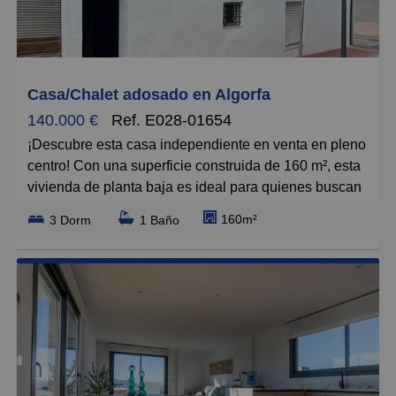
Grandes
Casa/Chalet adosado en Algorfa
140.000 €
Ref. E028-01654
¡Descubre esta casa independiente en venta en pleno
centro! Con una superficie construida de 160 m², esta
vivienda de planta baja es ideal para quienes buscan
comodidad y espacio. Dispone de tres amplias
160m²
3 Dorm
1 Baño
habitaciones que ofrecen versatilidad para adaptarse
a tus necesidades, ya sea como dormitorios, oficina o
sala de juegos.
El amplio salón comedor es perfecto para disfrutar de
momentos en familia o con amigos, mientras que la
cocina independiente te permitirá cocinar con total
libertad. Además, cuenta con un baño funcional y un