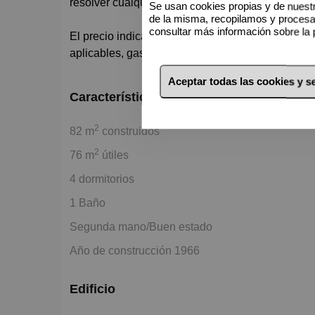
resolver cualquier duda.
Se usan cookies propias y de nuestr
de la misma, recopilamos y proces
consultar más información sobre la 
El precio indicado en este anuncio no incluye lo
aplicables, gastos de notaría, registro o gestoría.
Aceptar todas las cookies y 
Características básicas
2
82 m
construidos
2
76 m
útiles
4 dormitorios
1 Baño
Segunda mano/Buen estado
Año de construcción 1966
Edificio