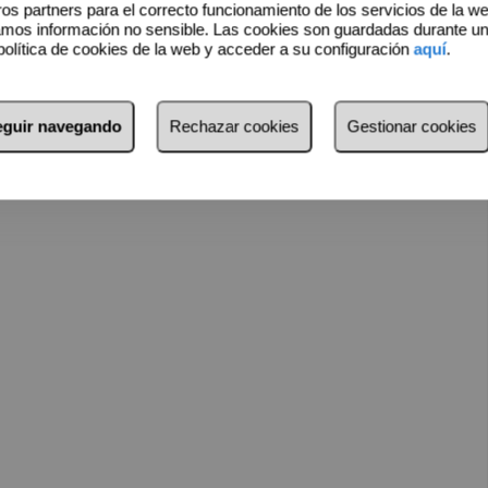
os partners para el correcto funcionamiento de los servicios de la w
amos información no sensible. Las cookies son guardadas durante u
política de cookies de la web y acceder a su configuración
aquí
.
s gastos propios de la compraventa, tales como impuestos
seguir navegando
Rechazar cookies
Gestionar cookies